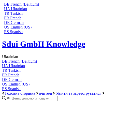
BE
French (Belgium)
UA
Ukrainian
TR
Turkish
FR
French
DE
German
US
English (US)
ES
Spanish
Sdui GmbH Knowledge
Ukrainian
BE
French (Belgium)
UA
Ukrainian
TR
Turkish
FR
French
DE
German
US
English (US)
ES
Spanish
Головна сторінка
вчителі
Увійти та зареєструватися