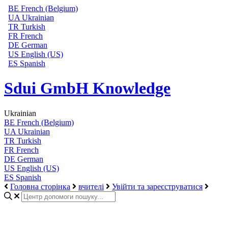
BE
French (Belgium)
UA
Ukrainian
TR
Turkish
FR
French
DE
German
US
English (US)
ES
Spanish
Sdui GmbH Knowledge
Ukrainian
BE
French (Belgium)
UA
Ukrainian
TR
Turkish
FR
French
DE
German
US
English (US)
ES
Spanish
Головна сторінка
вчителі
Увійти та зареєструватися