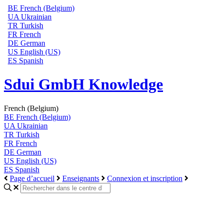
BE
French (Belgium)
UA
Ukrainian
TR
Turkish
FR
French
DE
German
US
English (US)
ES
Spanish
Sdui GmbH Knowledge
French (Belgium)
BE
French (Belgium)
UA
Ukrainian
TR
Turkish
FR
French
DE
German
US
English (US)
ES
Spanish
Page d’accueil
Enseignants
Connexion et inscription