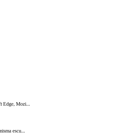
ft Edge, Mozi...
misma escu...