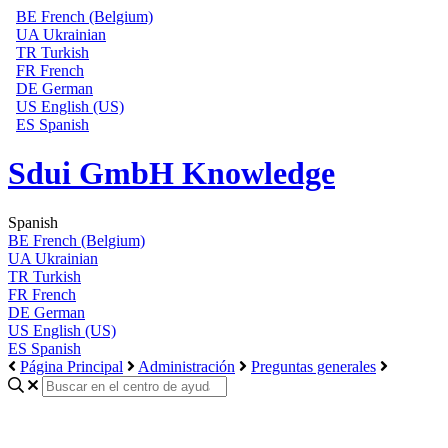
BE
French (Belgium)
UA
Ukrainian
TR
Turkish
FR
French
DE
German
US
English (US)
ES
Spanish
Sdui GmbH Knowledge
Spanish
BE
French (Belgium)
UA
Ukrainian
TR
Turkish
FR
French
DE
German
US
English (US)
ES
Spanish
Página Principal
Administración
Preguntas generales