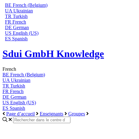
BE
French (Belgium)
UA
Ukrainian
TR
Turkish
FR
French
DE
German
US
English (US)
ES
Spanish
Sdui GmbH Knowledge
French
BE
French (Belgium)
UA
Ukrainian
TR
Turkish
FR
French
DE
German
US
English (US)
ES
Spanish
Page d’accueil
Enseignants
Groupes