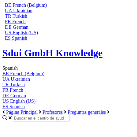
BE
French (Belgium)
UA
Ukrainian
TR
Turkish
FR
French
DE
German
US
English (US)
ES
Spanish
Sdui GmbH Knowledge
Spanish
BE
French (Belgium)
UA
Ukrainian
TR
Turkish
FR
French
DE
German
US
English (US)
ES
Spanish
Página Principal
Profesores
Preguntas generales