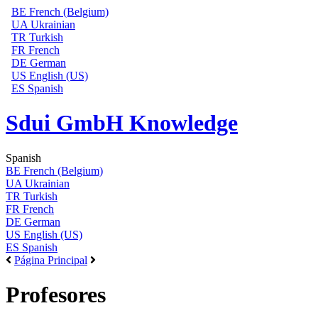
BE
French (Belgium)
UA
Ukrainian
TR
Turkish
FR
French
DE
German
US
English (US)
ES
Spanish
Sdui GmbH Knowledge
Spanish
BE
French (Belgium)
UA
Ukrainian
TR
Turkish
FR
French
DE
German
US
English (US)
ES
Spanish
Página Principal
Profesores