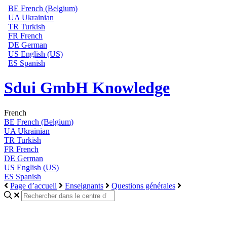
BE
French (Belgium)
UA
Ukrainian
TR
Turkish
FR
French
DE
German
US
English (US)
ES
Spanish
Sdui GmbH Knowledge
French
BE
French (Belgium)
UA
Ukrainian
TR
Turkish
FR
French
DE
German
US
English (US)
ES
Spanish
Page d’accueil
Enseignants
Questions générales