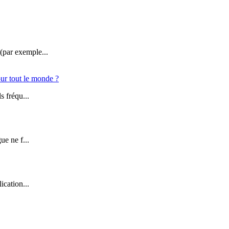
(par exemple...
our tout le monde ?
s fréqu...
ue ne f...
ication...