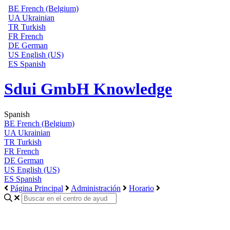
BE
French (Belgium)
UA
Ukrainian
TR
Turkish
FR
French
DE
German
US
English (US)
ES
Spanish
Sdui GmbH Knowledge
Spanish
BE
French (Belgium)
UA
Ukrainian
TR
Turkish
FR
French
DE
German
US
English (US)
ES
Spanish
Página Principal
Administración
Horario