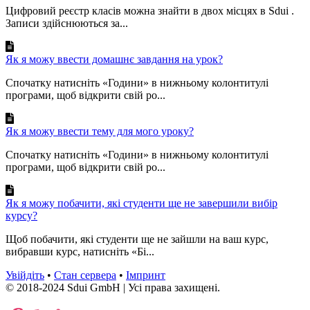
Цифровий реєстр класів можна знайти в двох місцях в Sdui .
Записи здійснюються за...
Як я можу ввести домашнє завдання на урок?
Спочатку натисніть «Години» в нижньому колонтитулі
програми, щоб відкрити свій ро...
Як я можу ввести тему для мого уроку?
Спочатку натисніть «Години» в нижньому колонтитулі
програми, щоб відкрити свій ро...
Як я можу побачити, які студенти ще не завершили вибір
курсу?
Щоб побачити, які студенти ще не зайшли на ваш курс,
вибравши курс, натисніть «Бі...
Увійдіть
•
Стан сервера
•
Імпринт
© 2018-2024 Sdui GmbH | Усі права захищені.