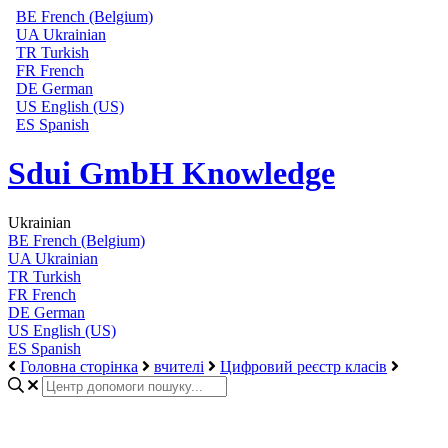
BE
French (Belgium)
UA
Ukrainian
TR
Turkish
FR
French
DE
German
US
English (US)
ES
Spanish
Sdui GmbH Knowledge
Ukrainian
BE
French (Belgium)
UA
Ukrainian
TR
Turkish
FR
French
DE
German
US
English (US)
ES
Spanish
Головна сторінка
вчителі
Цифровий реєстр класів