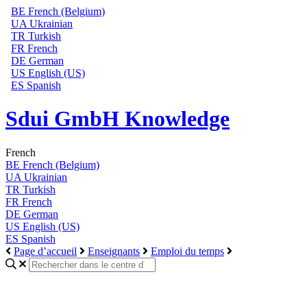
BE
French (Belgium)
UA
Ukrainian
TR
Turkish
FR
French
DE
German
US
English (US)
ES
Spanish
Sdui GmbH Knowledge
French
BE
French (Belgium)
UA
Ukrainian
TR
Turkish
FR
French
DE
German
US
English (US)
ES
Spanish
Page d’accueil
Enseignants
Emploi du temps