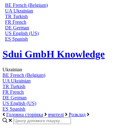
BE
French (Belgium)
UA
Ukrainian
TR
Turkish
FR
French
DE
German
US
English (US)
ES
Spanish
Sdui GmbH Knowledge
Ukrainian
BE
French (Belgium)
UA
Ukrainian
TR
Turkish
FR
French
DE
German
US
English (US)
ES
Spanish
Головна сторінка
вчителі
Розклад