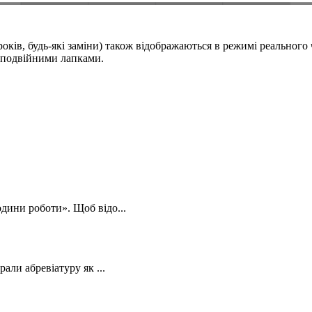
оків, будь-які заміни) також відображаються в режимі реального 
і подвійними лапками.
дини роботи». Щоб відо...
али абревіатуру як ...