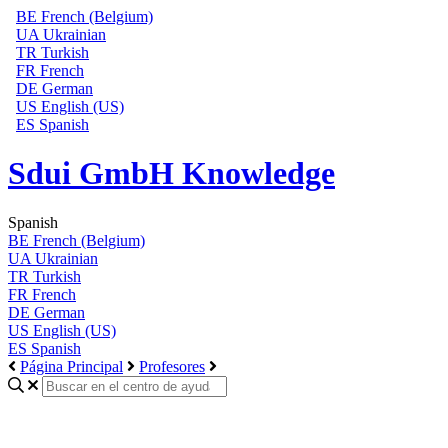
BE
French (Belgium)
UA
Ukrainian
TR
Turkish
FR
French
DE
German
US
English (US)
ES
Spanish
Sdui GmbH Knowledge
Spanish
BE
French (Belgium)
UA
Ukrainian
TR
Turkish
FR
French
DE
German
US
English (US)
ES
Spanish
Página Principal
Profesores