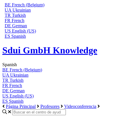
BE
French (Belgium)
UA
Ukrainian
TR
Turkish
FR
French
DE
German
US
English (US)
ES
Spanish
Sdui GmbH Knowledge
Spanish
BE
French (Belgium)
UA
Ukrainian
TR
Turkish
FR
French
DE
German
US
English (US)
ES
Spanish
Página Principal
Profesores
Videoconferencia