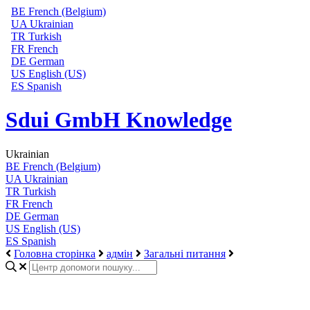
BE
French (Belgium)
UA
Ukrainian
TR
Turkish
FR
French
DE
German
US
English (US)
ES
Spanish
Sdui GmbH Knowledge
Ukrainian
BE
French (Belgium)
UA
Ukrainian
TR
Turkish
FR
French
DE
German
US
English (US)
ES
Spanish
Головна сторінка
адмін
Загальні питання