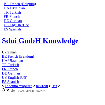
BE
French (Belgium)
UA
Ukrainian
TR
Turkish
FR
French
DE
German
US
English (US)
ES
Spanish
Sdui GmbH Knowledge
Ukrainian
BE
French (Belgium)
UA
Ukrainian
TR
Turkish
FR
French
DE
German
US
English (US)
ES
Spanish
Головна сторінка
вчителі
Чат