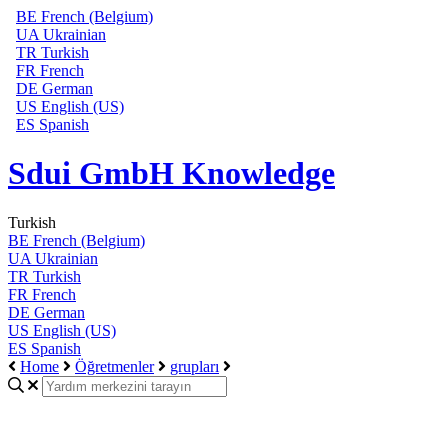
BE
French (Belgium)
UA
Ukrainian
TR
Turkish
FR
French
DE
German
US
English (US)
ES
Spanish
Sdui GmbH Knowledge
Turkish
BE
French (Belgium)
UA
Ukrainian
TR
Turkish
FR
French
DE
German
US
English (US)
ES
Spanish
Home
Öğretmenler
grupları