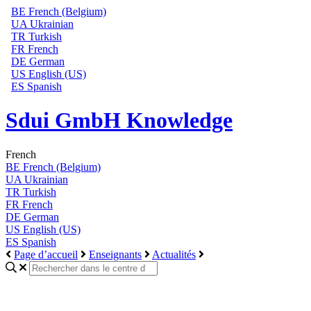
BE
French (Belgium)
UA
Ukrainian
TR
Turkish
FR
French
DE
German
US
English (US)
ES
Spanish
Sdui GmbH Knowledge
French
BE
French (Belgium)
UA
Ukrainian
TR
Turkish
FR
French
DE
German
US
English (US)
ES
Spanish
Page d’accueil
Enseignants
Actualités