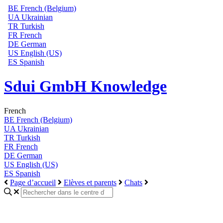
BE
French (Belgium)
UA
Ukrainian
TR
Turkish
FR
French
DE
German
US
English (US)
ES
Spanish
Sdui GmbH Knowledge
French
BE
French (Belgium)
UA
Ukrainian
TR
Turkish
FR
French
DE
German
US
English (US)
ES
Spanish
Page d’accueil
Elèves et parents
Chats