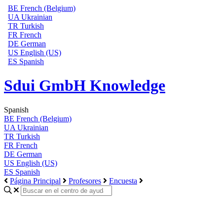
BE
French (Belgium)
UA
Ukrainian
TR
Turkish
FR
French
DE
German
US
English (US)
ES
Spanish
Sdui GmbH Knowledge
Spanish
BE
French (Belgium)
UA
Ukrainian
TR
Turkish
FR
French
DE
German
US
English (US)
ES
Spanish
Página Principal
Profesores
Encuesta