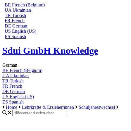
BE
French (Belgium)
UA
Ukrainian
TR
Turkish
FR
French
DE
German
US
English (US)
ES
Spanish
Sdui GmbH Knowledge
German
BE
French (Belgium)
UA
Ukrainian
TR
Turkish
FR
French
DE
German
US
English (US)
ES
Spanish
Home
Lehrkräfte & Erzieher/innen
Schuljahreswechsel