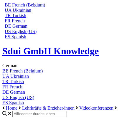
BE
French (Belgium)
UA
Ukrainian
TR
Turkish
FR
French
DE
German
US
English (US)
ES
Spanish
Sdui GmbH Knowledge
German
BE
French (Belgium)
UA
Ukrainian
TR
Turkish
FR
French
DE
German
US
English (US)
ES
Spanish
Home
Lehrkräfte & Erzieher/innen
Videokonferenzen