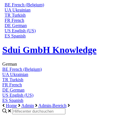
BE
French (Belgium)
UA
Ukrainian
TR
Turkish
FR
French
DE
German
US
English (US)
ES
Spanish
Sdui GmbH Knowledge
German
BE
French (Belgium)
UA
Ukrainian
TR
Turkish
FR
French
DE
German
US
English (US)
ES
Spanish
Home
Admin
Admin-Bereich