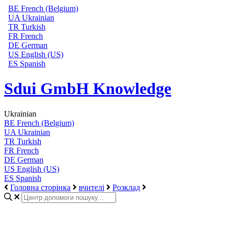
BE
French (Belgium)
UA
Ukrainian
TR
Turkish
FR
French
DE
German
US
English (US)
ES
Spanish
Sdui GmbH Knowledge
Ukrainian
BE
French (Belgium)
UA
Ukrainian
TR
Turkish
FR
French
DE
German
US
English (US)
ES
Spanish
Головна сторінка
вчителі
Розклад