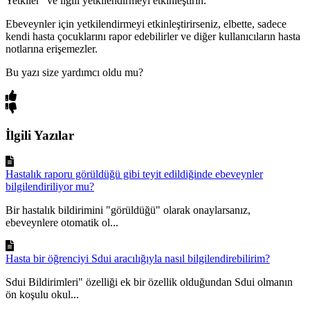
Yetkiler" ve ilgili yetkilendirmeyi etkinleştirin.
Ebeveynler için yetkilendirmeyi etkinleştirirseniz, elbette, sadece
kendi hasta çocuklarını rapor edebilirler ve diğer kullanıcıların hasta
notlarına erişemezler.
Bu yazı size yardımcı oldu mu?
İlgili Yazılar
Hastalık raporu görüldüğü gibi teyit edildiğinde ebeveynler
bilgilendiriliyor mu?
Bir hastalık bildirimini "görüldüğü" olarak onaylarsanız,
ebeveynlere otomatik ol...
Hasta bir öğrenciyi Sdui aracılığıyla nasıl bilgilendirebilirim?
Sdui Bildirimleri" özelliği ek bir özellik olduğundan Sdui olmanın
ön koşulu okul...