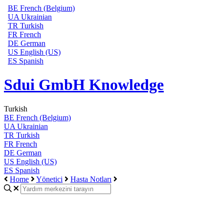
BE
French (Belgium)
UA
Ukrainian
TR
Turkish
FR
French
DE
German
US
English (US)
ES
Spanish
Sdui GmbH Knowledge
Turkish
BE
French (Belgium)
UA
Ukrainian
TR
Turkish
FR
French
DE
German
US
English (US)
ES
Spanish
Home
Yönetici
Hasta Notları