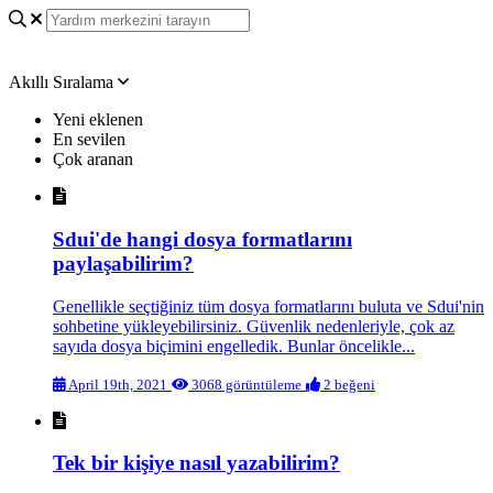
Akıllı Sıralama
Yeni eklenen
En sevilen
Çok aranan
Sdui'de hangi dosya formatlarını
paylaşabilirim?
Genellikle seçtiğiniz tüm dosya formatlarını buluta ve Sdui'nin
sohbetine yükleyebilirsiniz. Güvenlik nedenleriyle, çok az
sayıda dosya biçimini engelledik. Bunlar öncelikle...
April 19th, 2021
3068 görüntüleme
2 beğeni
Tek bir kişiye nasıl yazabilirim?