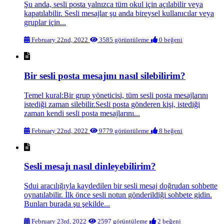
Şu anda, sesli posta yalnızca tüm okul için açılabilir veya
kapatılabilir. Sesli mesajlar şu anda bireysel kullanıcılar veya
gruplar için...
February 22nd, 2022
3585 görüntüleme
0 beğeni
Bir sesli posta mesajını nasıl silebilirim?
Temel kural:Bir grup yöneticisi, tüm sesli posta mesajlarını
istediği zaman silebilir.Sesli posta gönderen kişi, istediği
zaman kendi sesli posta mesajlarını...
February 22nd, 2022
9779 görüntüleme
8 beğeni
Sesli mesajı nasıl dinleyebilirim?
Sdui aracılığıyla kaydedilen bir sesli mesaj doğrudan sohbette
oynatılabilir. İlk önce sesli notun gönderildiği sohbete gidin.
Bunları burada şu şekilde...
February 23rd, 2022
2597 görüntüleme
2 beğeni