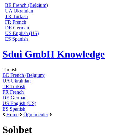
BE
French (Belgium)
UA
Ukrainian
TR
Turkish
FR
French
DE
German
US
English (US)
ES
Spanish
Sdui GmbH Knowledge
Turkish
BE
French (Belgium)
UA
Ukrainian
TR
Turkish
FR
French
DE
German
US
English (US)
ES
Spanish
Home
Öğretmenler
Sohbet