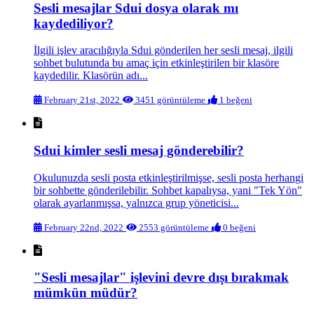
Sesli mesajlar Sdui dosya olarak mı
kaydediliyor?
İlgili işlev aracılığıyla Sdui gönderilen her sesli mesaj, ilgili
sohbet bulutunda bu amaç için etkinleştirilen bir klasöre
kaydedilir. Klasörün adı...
February 21st, 2022
3451 görüntüleme
1 beğeni
Sdui kimler sesli mesaj gönderebilir?
Okulunuzda sesli posta etkinleştirilmişse, sesli posta herhangi
bir sohbette gönderilebilir. Sohbet kapalıysa, yani "Tek Yön"
olarak ayarlanmışsa, yalnızca grup yöneticisi...
February 22nd, 2022
2553 görüntüleme
0 beğeni
"Sesli mesajlar" işlevini devre dışı bırakmak
mümkün müdür?