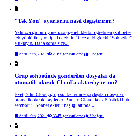
"Tek Yön" ayarlarını nasıl değiştiririm?
Yalnızca grubun yöneticisi (genellikle bir öğretmen) sohbette
tek yönlü iletişimi iptal edebilir. Önce altbilgideki "Sohbetler"
e tıklayın. Daha sonra size...
April 19th, 2021
2763 görüntüleme
1 beğeni
Grup sohbetinde gönderilen dosyalar da
otomatik olarak Cloud'a aktarılıyor mu?
Evet, Sdui Cloud, grup sohbetlerinde paylaşılan dosyaları
otomatik olarak kaydeder. Bunları Cloud'da (sağ üstteki bulut
sembolü) "Sohbet ekleri" başlığı altında...
April 19th, 2021
3345 görüntüleme
2 beğeni