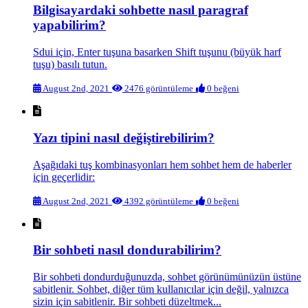
Bilgisayardaki sohbette nasıl paragraf
yapabilirim?
Sdui için, Enter tuşuna basarken Shift tuşunu (büyük harf
tuşu) basılı tutun.
August 2nd, 2021
2476 görüntüleme
0 beğeni
Yazı tipini nasıl değiştirebilirim?
Aşağıdaki tuş kombinasyonları hem sohbet hem de haberler
için geçerlidir:
August 2nd, 2021
4392 görüntüleme
0 beğeni
Bir sohbeti nasıl dondurabilirim?
Bir sohbeti dondurduğunuzda, sohbet görünümünüzün üstüne
sabitlenir. Sohbet, diğer tüm kullanıcılar için değil, yalnızca
sizin için sabitlenir. Bir sohbeti düzeltmek...