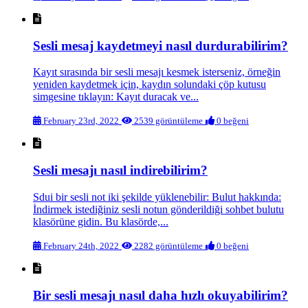
Sesli mesaj kaydetmeyi nasıl durdurabilirim?
Kayıt sırasında bir sesli mesajı kesmek isterseniz, örneğin
yeniden kaydetmek için, kaydın solundaki çöp kutusu
simgesine tıklayın: Kayıt duracak ve...
February 23rd, 2022
2539 görüntüleme
0 beğeni
Sesli mesajı nasıl indirebilirim?
Sdui bir sesli not iki şekilde yüklenebilir: Bulut hakkında:
İndirmek istediğiniz sesli notun gönderildiği sohbet bulutu
klasörüne gidin. Bu klasörde,...
February 24th, 2022
2282 görüntüleme
0 beğeni
Bir sesli mesajı nasıl daha hızlı okuyabilirim?