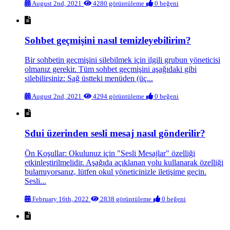
August 2nd, 2021
4280 görüntüleme
0 beğeni
Sohbet geçmişini nasıl temizleyebilirim?
Bir sohbetin geçmişini silebilmek için ilgili grubun yöneticisi
olmanız gerekir. Tüm sohbet geçmişini aşağıdaki gibi
silebilirsiniz: Sağ üstteki menüden (üç...
August 2nd, 2021
4294 görüntüleme
0 beğeni
Sdui üzerinden sesli mesaj nasıl gönderilir?
Ön Koşullar: Okulunuz için "Sesli Mesajlar" özelliği
etkinleştirilmelidir. Aşağıda açıklanan yolu kullanarak özelliği
bulamıyorsanız, lütfen okul yöneticinizle iletişime geçin.
Sesli...
February 16th, 2022
2838 görüntüleme
0 beğeni