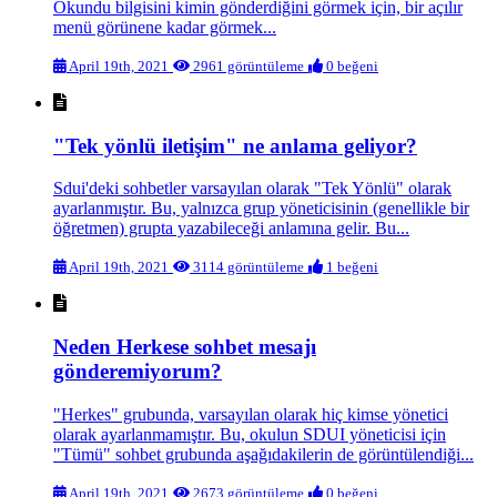
Okundu bilgisini kimin gönderdiğini görmek için, bir açılır
menü görünene kadar görmek...
April 19th, 2021
2961 görüntüleme
0 beğeni
"Tek yönlü iletişim" ne anlama geliyor?
Sdui'deki sohbetler varsayılan olarak "Tek Yönlü" olarak
ayarlanmıştır. Bu, yalnızca grup yöneticisinin (genellikle bir
öğretmen) grupta yazabileceği anlamına gelir. Bu...
April 19th, 2021
3114 görüntüleme
1 beğeni
Neden Herkese sohbet mesajı
gönderemiyorum?
"Herkes" grubunda, varsayılan olarak hiç kimse yönetici
olarak ayarlanmamıştır. Bu, okulun SDUI yöneticisi için
"Tümü" sohbet grubunda aşağıdakilerin de görüntülendiği...
April 19th, 2021
2673 görüntüleme
0 beğeni