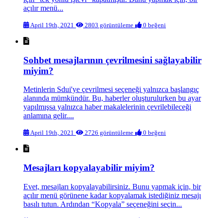
açılır menü...
April 19th, 2021
2803 görüntüleme
0 beğeni
Sohbet mesajlarının çevrilmesini sağlayabilir
miyim?
Metinlerin Sdui'ye çevrilmesi seçeneği yalnızca başlangıç
alanında mümkündür. Bu, haberler oluşturulurken bu ayar
yapılmışsa yalnızca haber makalelerinin çevrilebileceği
anlamına gelir....
April 19th, 2021
2726 görüntüleme
0 beğeni
Mesajları kopyalayabilir miyim?
Evet, mesajları kopyalayabilirsiniz. Bunu yapmak için, bir
açılır menü görünene kadar kopyalamak istediğiniz mesajı
basılı tutun. Ardından “Kopyala” seçeneğini seçin...