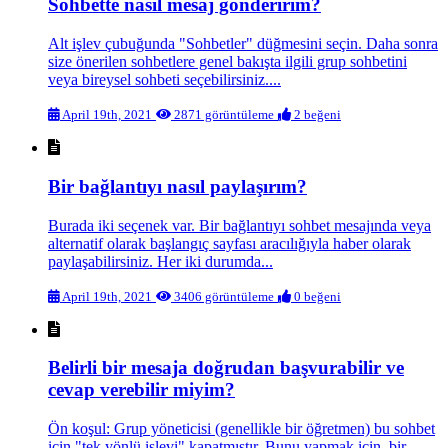
Sohbette nasıl mesaj gönderirim?
Alt işlev çubuğunda "Sohbetler" düğmesini seçin. Daha sonra
size önerilen sohbetlere genel bakışta ilgili grup sohbetini
veya bireysel sohbeti seçebilirsiniz....
April 19th, 2021
2871 görüntüleme
2 beğeni
Bir bağlantıyı nasıl paylaşırım?
Burada iki seçenek var. Bir bağlantıyı sohbet mesajında veya
alternatif olarak başlangıç sayfası aracılığıyla haber olarak
paylaşabilirsiniz. Her iki durumda...
April 19th, 2021
3406 görüntüleme
0 beğeni
Belirli bir mesaja doğrudan başvurabilir ve
cevap verebilir miyim?
Ön koşul: Grup yöneticisi (genellikle bir öğretmen) bu sohbet
için "tek yönlü işlevi" kapatmıştır. Bunu yapmak için, bir