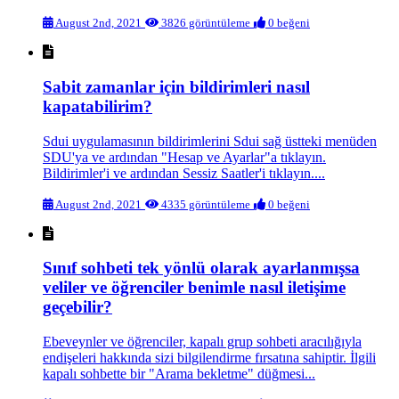
August 2nd, 2021
3826 görüntüleme
0 beğeni
Sabit zamanlar için bildirimleri nasıl
kapatabilirim?
Sdui uygulamasının bildirimlerini Sdui sağ üstteki menüden
SDU'ya ve ardından "Hesap ve Ayarlar"a tıklayın.
Bildirimler'i ve ardından Sessiz Saatler'i tıklayın....
August 2nd, 2021
4335 görüntüleme
0 beğeni
Sınıf sohbeti tek yönlü olarak ayarlanmışsa
veliler ve öğrenciler benimle nasıl iletişime
geçebilir?
Ebeveynler ve öğrenciler, kapalı grup sohbeti aracılığıyla
endişeleri hakkında sizi bilgilendirme fırsatına sahiptir. İlgili
kapalı sohbette bir "Arama bekletme" düğmesi...