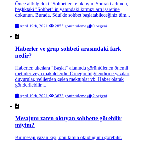
Önce altbilgideki "Sohbetler" e tıklayın. Sonraki adımda,
başlıktaki "Sohbet" in yanındaki kırmızı artı işaretine
dokunun. Burada, Sdui'de sohbet başlatabileceğiniz tüm...
April 19th, 2021
2855 görüntüleme
0 beğeni
Haberler ve grup sohbeti arasındaki fark
nedir?
Haberler, alıcılara "Başlat" alanında görüntülenen önemli
metinler veya makalelerdir. Örneğin bilgilendirme yazıları,
duyurular, velilerden gelen mektuplar vb. Haber olarak
gönderilebilir....
April 19th, 2021
3633 görüntüleme
2 beğeni
Mesajımı zaten okuyan sohbette görebilir
miyim?
Bir mesajı yazan kişi, onu kimin okuduğunu görebilir.