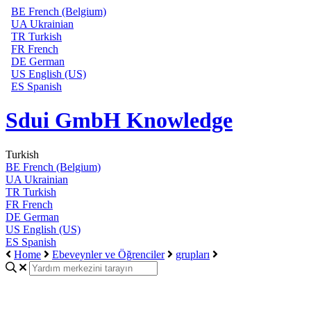
BE
French (Belgium)
UA
Ukrainian
TR
Turkish
FR
French
DE
German
US
English (US)
ES
Spanish
Sdui GmbH Knowledge
Turkish
BE
French (Belgium)
UA
Ukrainian
TR
Turkish
FR
French
DE
German
US
English (US)
ES
Spanish
Home
Ebeveynler ve Öğrenciler
grupları