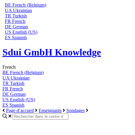
BE
French (Belgium)
UA
Ukrainian
TR
Turkish
FR
French
DE
German
US
English (US)
ES
Spanish
Sdui GmbH Knowledge
French
BE
French (Belgium)
UA
Ukrainian
TR
Turkish
FR
French
DE
German
US
English (US)
ES
Spanish
Page d’accueil
Enseignants
Sondages