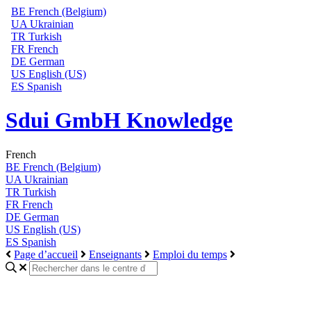
BE
French (Belgium)
UA
Ukrainian
TR
Turkish
FR
French
DE
German
US
English (US)
ES
Spanish
Sdui GmbH Knowledge
French
BE
French (Belgium)
UA
Ukrainian
TR
Turkish
FR
French
DE
German
US
English (US)
ES
Spanish
Page d’accueil
Enseignants
Emploi du temps