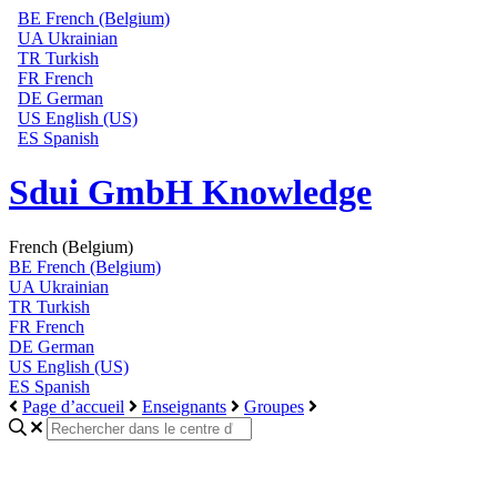
BE
French (Belgium)
UA
Ukrainian
TR
Turkish
FR
French
DE
German
US
English (US)
ES
Spanish
Sdui GmbH Knowledge
French (Belgium)
BE
French (Belgium)
UA
Ukrainian
TR
Turkish
FR
French
DE
German
US
English (US)
ES
Spanish
Page d’accueil
Enseignants
Groupes