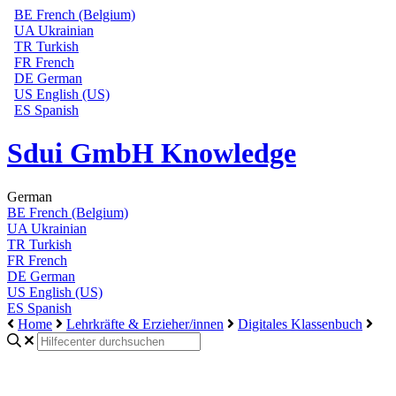
BE
French (Belgium)
UA
Ukrainian
TR
Turkish
FR
French
DE
German
US
English (US)
ES
Spanish
Sdui GmbH Knowledge
German
BE
French (Belgium)
UA
Ukrainian
TR
Turkish
FR
French
DE
German
US
English (US)
ES
Spanish
Home
Lehrkräfte & Erzieher/innen
Digitales Klassenbuch