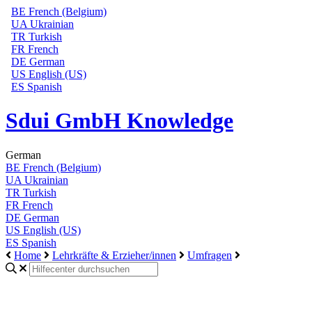
BE
French (Belgium)
UA
Ukrainian
TR
Turkish
FR
French
DE
German
US
English (US)
ES
Spanish
Sdui GmbH Knowledge
German
BE
French (Belgium)
UA
Ukrainian
TR
Turkish
FR
French
DE
German
US
English (US)
ES
Spanish
Home
Lehrkräfte & Erzieher/innen
Umfragen