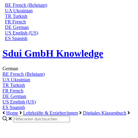
BE
French (Belgium)
UA
Ukrainian
TR
Turkish
FR
French
DE
German
US
English (US)
ES
Spanish
Sdui GmbH Knowledge
German
BE
French (Belgium)
UA
Ukrainian
TR
Turkish
FR
French
DE
German
US
English (US)
ES
Spanish
Home
Lehrkräfte & Erzieher/innen
Digitales Klassenbuch