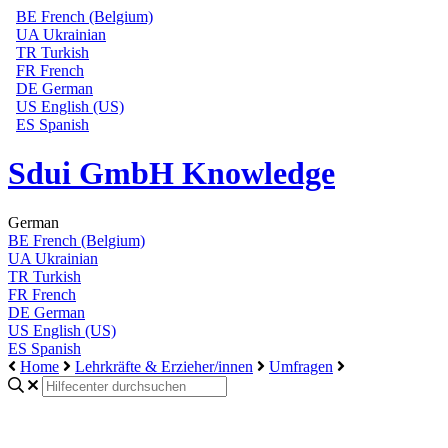
BE
French (Belgium)
UA
Ukrainian
TR
Turkish
FR
French
DE
German
US
English (US)
ES
Spanish
Sdui GmbH Knowledge
German
BE
French (Belgium)
UA
Ukrainian
TR
Turkish
FR
French
DE
German
US
English (US)
ES
Spanish
Home
Lehrkräfte & Erzieher/innen
Umfragen